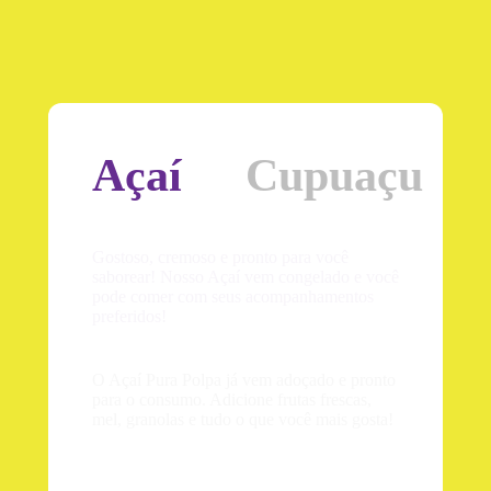
Açaí
Cupuaçu
Gostoso, cremoso e pronto para
você saborear! Nosso Açaí vem
congelado e você pode comer com
seus acompanhamentos
preferidos!
O Açaí Pura Polpa já vem adoçado e
pronto para o consumo. Adicione
frutas frescas, mel, granolas e
tudo o que você mais gosta!