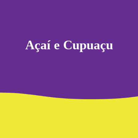
Açaí e Cupuaçu